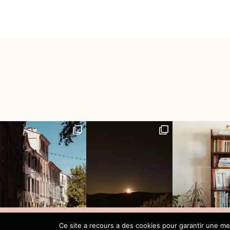
Ce site a recours a des cookies pour garantir une me
2017-2025 | Fanny Dupuis - Parenthèse Citron | All Rights Reserved.