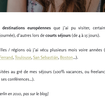
es
destinations européennes
que j’ai pu visiter, certai
journée), d’autres lors de
courts séjours
(de 4 à 15 jours).
 villes / régions où j’ai vécu plusieurs mois voire années (
Ferrand
,
Toulouse
,
San Sebastián
,
Boston
…).
visitées au gré de mes séjours (100% vacances, ou freela
 ses conférences…).
erlin en 2010, pas sur le blog]