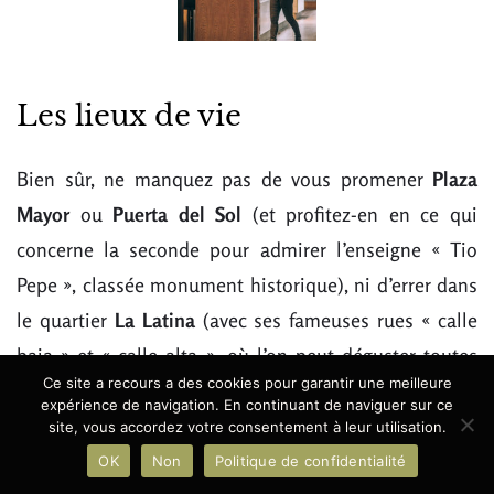
Les lieux de vie
Bien sûr, ne manquez pas de vous promener
Plaza
Mayor
ou
Puerta del Sol
(et profitez-en en ce qui
concerne la seconde pour admirer l’enseigne « Tio
Pepe », classée monument historique), ni d’errer dans
le quartier
La Latina
(avec ses fameuses rues « calle
baja » et « calle alta », où l’on peut déguster toutes
Ce site a recours a des cookies pour garantir une meilleure
sortes de choses, y compris des pintxos, ces tapas
expérience de navigation. En continuant de naviguer sur ce
basques auxquelles nous sommes
tant habitués
à
site, vous accordez votre consentement à leur utilisation.
Donostia
– San Sebastián).
OK
Non
Politique de confidentialité