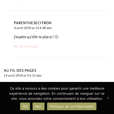
PARENTHESECITRON
4 avril 2018 at 14 h 48 min
J’espère qu’elle te plaira ! 🙂
RÉPONDRE
AU FIL DES PAGES
14 avril 2018 at 9 h 32 min
Je suis absolument dingue de cette série!! J’adorerais que les livres
Ce site a recours a des cookies pour garantir une meilleure
soient réédités, car ici, en belgique, impossible de les trouver 🙁
expérience de navigation. En continuant de naviguer sur ce
site, vous accordez votre consentement à leur utilisation.
RÉPONDRE
OK
Non
Politique de confidentialité