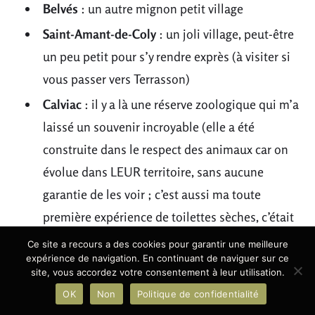
Belvés
: un autre mignon petit village
Saint-Amant-de-Coly
: un joli village, peut-être
un peu petit pour s’y rendre exprès (à visiter si
vous passer vers Terrasson)
Calviac
: il y a là une réserve zoologique qui m’a
laissé un souvenir incroyable (elle a été
construite dans le respect des animaux car on
évolue dans LEUR territoire, sans aucune
garantie de les voir ; c’est aussi ma toute
première expérience de toilettes sèches, c’était
assez avant-gardiste pour l’époque – et ça l’est
Ce site a recours a des cookies pour garantir une meilleure
expérience de navigation. En continuant de naviguer sur ce
même encore pas mal !)
site, vous accordez votre consentement à leur utilisation.
Le Bugue
: le village du Bournat (une
OK
Non
Politique de confidentialité
reconstitution d’un village médiéval avec