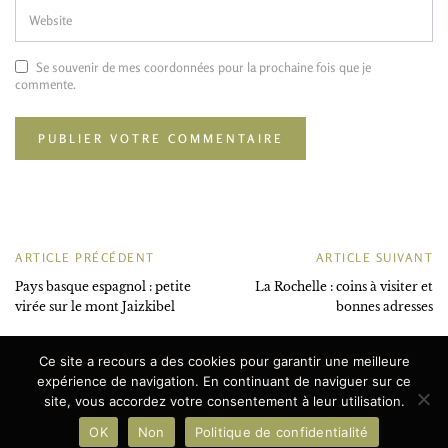
Se souvenir de mes coordonnées pour la prochaine fois que je
commente.
ARTICLE PRÉCÉDENT
ARTICLE SUIVANT
Pays basque espagnol : petite
La Rochelle : coins à visiter et
virée sur le mont Jaizkibel
bonnes adresses
Ce site a recours a des cookies pour garantir une meilleure
expérience de navigation. En continuant de naviguer sur ce
2017-2025 | Fanny Dupuis - Parenthèse Citron | All Rights Reserved.
site, vous accordez votre consentement à leur utilisation.
OK
Non
Politique de confidentialité