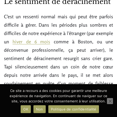
Le sentiment de déracinement
C’est un ressenti normal mais qui peut être parfois
difficile à gérer. Dans les périodes plus sombres et
difficiles de notre expérience à l’étranger (par exemple
un
hiver de 6 mois
comme à Boston, ou une
déconvenue professionnelle, ça peut arriver), le
sentiment de déracinement resurgit sans crier gare.
Tapi silencieusement dans un coin de notre cœur
depuis notre arrivée dans le pays, il se met alors
soudainement en quête d’un moment de faiblesse
Ce site a recours a des cookies pour garantir une meilleure
pour venir nous ronger insidieusement, nous incitant
expérience de navigation. En continuant de naviguer sur ce
à
prendre en grippe tout ce que nous considérions
site, vous accordez votre consentement à leur utilisation.
jusque-là comme de charmantes différences
(de
OK
Non
Politique de confidentialité
même que les petits défauts auxquels nous ne nous